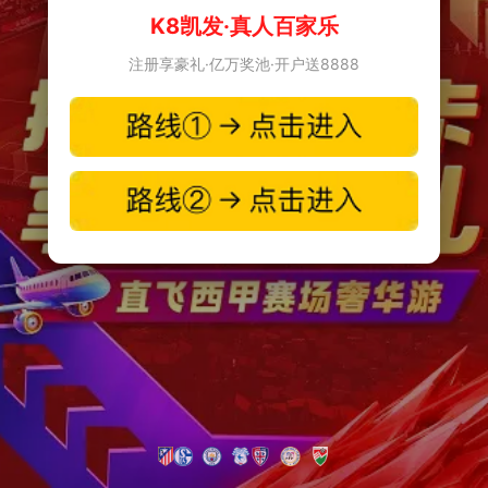
K8凯发·真人百家乐
注册享豪礼·亿万奖池·开户送8888